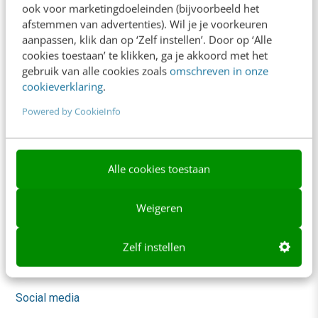
ook voor marketingdoeleinden (bijvoorbeeld het
Trainingen
afstemmen van advertenties). Wil je je voorkeuren
aanpassen, klik dan op ‘Zelf instellen’. Door op ‘Alle
Opleidingen
cookies toestaan’ te klikken, ga je akkoord met het
gebruik van alle cookies zoals
omschreven in onze
Incompany
cookieverklaring
.
Sprekers boeken
Powered by CookieInfo
Locatie & Route
Video Academy
Alle cookies toestaan
AI
Weigeren
Content & Communicatie
Marketing
Zelf instellen
Skills
Social media