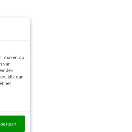
en, maken op
n van
leinden
en, klik dan
et het
toestaan