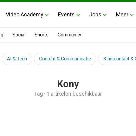
Video Academy
Events
Jobs
Meer
ng
Social
Shorts
Community
AI & Tech
Content & Communicatie
Klantcontact &
Kony
Tag
·
1 artikelen beschikbaar