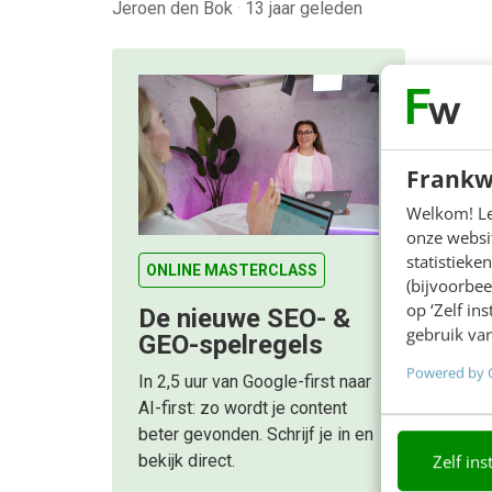
Jeroen den Bok
·
13 jaar geleden
Frankw
Welkom! Leu
onze websit
statistiek
ONLINE MASTERCLASS
(bijvoorbee
op ‘Zelf in
De nieuwe SEO- &
gebruik van
GEO-spelregels
Powered by 
In 2,5 uur van Google-first naar
AI-first: zo wordt je content
beter gevonden. Schrijf je in en
Zelf ins
bekijk direct.