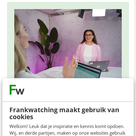
ONLINE MASTERCLASS
De nieuwe SEO- & GEO-
Frankwatching maakt gebruik van
spelregels
cookies
In 2,5 uur van Google-first naar AI-first: zo wordt je
Welkom! Leuk dat je inspiratie en kennis komt opdoen.
content beter gevonden. Schrijf je in en bekijk
Wij, en derde partijen, maken op onze websites gebruik
direct.