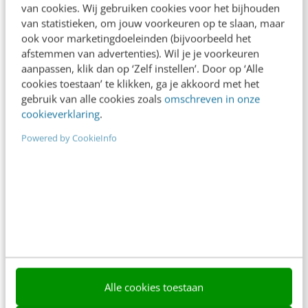
van cookies. Wij gebruiken cookies voor het bijhouden
van statistieken, om jouw voorkeuren op te slaan, maar
Meer weten
ook voor marketingdoeleinden (bijvoorbeeld het
afstemmen van advertenties). Wil je je voorkeuren
aanpassen, klik dan op ‘Zelf instellen’. Door op ‘Alle
cookies toestaan’ te klikken, ga je akkoord met het
gebruik van alle cookies zoals
omschreven in onze
cookieverklaring
.
Contact
Redactie
Powered by CookieInfo
redactie@frankwatching.com
+31 30 200 1045
Tarieven
Meer contactopties
Frankwatching
Alle cookies toestaan
Adverteren