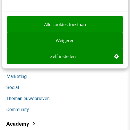
Werken bij
Whitepapers
Alle cookies toestaan
Blog
Weigeren
AI & Tech
Content & Communicatie
Zelf instellen
Klantcontact & CX
Marketing
Social
Themanieuwsbrieven
Community
Academy