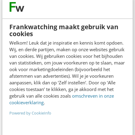
Contact
Redactie
redactie@frankwatching.com
Frankwatching maakt gebruik van
cookies
+31 30 200 1045
Welkom! Leuk dat je inspiratie en kennis komt opdoen.
Tarieven
Wij, en derde partijen, maken op onze websites gebruik
Meer contactopties
van cookies. Wij gebruiken cookies voor het bijhouden
van statistieken, om jouw voorkeuren op te slaan, maar
ook voor marketingdoeleinden (bijvoorbeeld het
Frankwatching
afstemmen van advertenties). Wil je je voorkeuren
aanpassen, klik dan op ‘Zelf instellen’. Door op ‘Alle
Adverteren
cookies toestaan’ te klikken, ga je akkoord met het
gebruik van alle cookies zoals
omschreven in onze
Contact
cookieverklaring
.
Nieuwsbrieven
Powered by CookieInfo
Over ons
Ons team