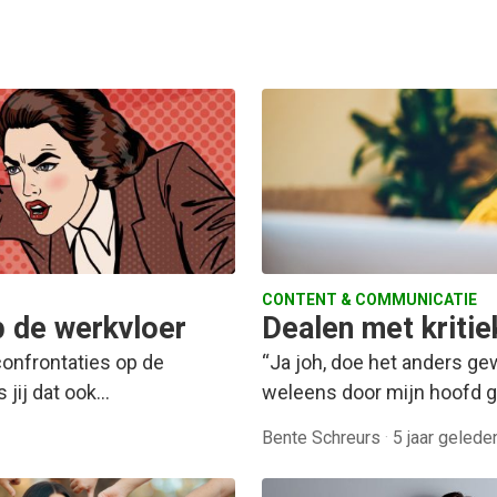
CONTENT & COMMUNICATIE
p de werkvloer
Dealen met kritie
confrontaties op de
“Ja joh, doe het anders gew
 jij dat ook…
weleens door mijn hoofd g
Bente Schreurs
·
5 jaar gelede