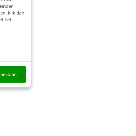
leinden
en, klik dan
et het
toestaan