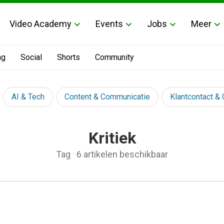
Video Academy
Events
Jobs
Meer
ng
Social
Shorts
Community
AI & Tech
Content & Communicatie
Klantcontact &
Kritiek
Tag
·
6 artikelen beschikbaar