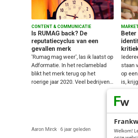
CONTENT & COMMUNICATIE
MARKET
Is RUMAG back? De
Beter
reputatiecyclus van een
identi
gevallen merk
kriti
'Rumag mag weer', las ik laatst op
Iederee
Adformatie. In het reclameblad
staan 
blikt het merk terug op het
op een
roerige jaar 2020. Veel bedrijven…
is, krij
Frankw
Aaron Mirck
·
6 jaar geleden
Yvonne
Welkom! Leu
onze websit