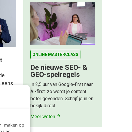
ONLINE MASTERCLASS
t
De nieuwe SEO- &
GEO-spelregels
rde
r eens
In 2,5 uur van Google-first naar
n boek
AI-first: zo wordt je content
beter gevonden. Schrijf je in en
met…
bekijk direct.
Meer weten
en, maken op
n van