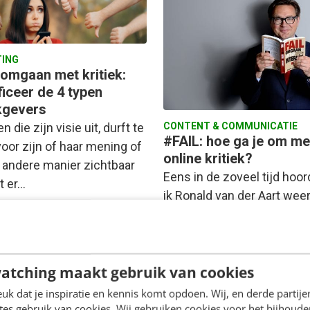
ING
 omgaan met kritiek:
ficeer de 4 typen
ekgevers
CONTENT & COMMUNICATIE
n die zijn visie uit, durft te
#FAIL: hoe ga je om me
voor zijn of haar mening of
online kritiek?
 andere manier zichtbaar
Eens in de zoveel tijd hoo
gt er…
ik Ronald van der Aart wee
in radio-interview over zij
praten: '#FAIL – omgaan 
atching maakt gebruik van cookies
 van Balkom
·
6 jaar geleden
Gitta Bartling
·
13 jaar geleden
k dat je inspiratie en kennis komt opdoen. Wij, en derde partij
es gebruik van cookies. Wij gebruiken cookies voor het bijhoude