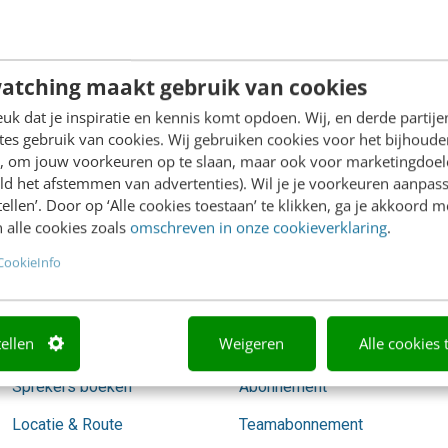
redactie@frankwatching.com
atching maakt gebruik van cookies
k dat je inspiratie en kennis komt opdoen. Wij, en derde partij
es gebruik van cookies. Wij gebruiken cookies voor het bijhoude
Academy
Video Academy
en, om jouw voorkeuren op te slaan, maar ook voor marketingdoe
ld het afstemmen van advertenties). Wil je je voorkeuren aanpass
Agenda
AI
stellen’. Door op ‘Alle cookies toestaan’ te klikken, ga je akkoord m
 alle cookies zoals
omschreven in onze cookieverklaring
.
Mastercourses
Content & Communicatie
CookieInfo
Trainingen
Marketing
Opleidingen
Skills
tellen
Weigeren
Alle cookies 
Incompany
Social media
Sprekers boeken
Abonnement
Locatie & Route
Teamabonnement