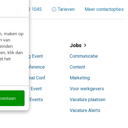
+31 30 200 1045
Tarieven
Meer contactopties
en, maken op
n van
Events
Jobs
leinden
en, klik dan
AI Marketing Event
Communicatie
et het
Content Conference
Content
Conversational Conf.
Marketing
SocialToday Event
Voor werkgevers
toestaan
Partnership Events
Vacature plaatsen
Vacature Alerts