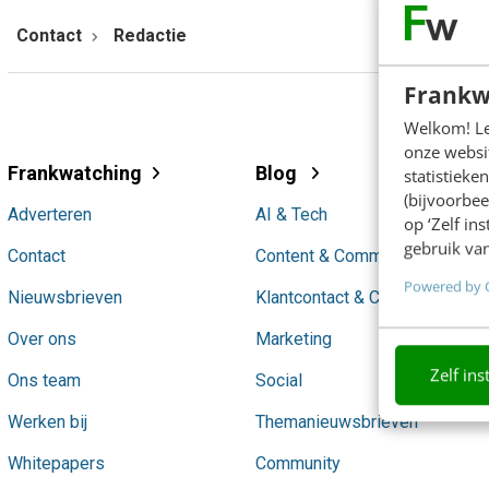
Contact
Redactie
Frankw
Welkom! Leu
onze websit
Frankwatching
Blog
statistiek
(bijvoorbee
Adverteren
AI & Tech
op ‘Zelf in
gebruik van
Contact
Content & Communicatie
Powered by 
Nieuwsbrieven
Klantcontact & CX
Over ons
Marketing
Zelf ins
Ons team
Social
Werken bij
Themanieuwsbrieven
Whitepapers
Community