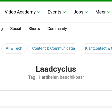
Video Academy
Events
Jobs
Meer
ng
Social
Shorts
Community
AI & Tech
Content & Communicatie
Klantcontact &
Laadcyclus
Tag
·
1 artikelen beschikbaar