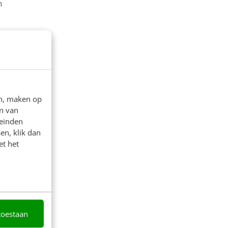
n
en, maken op
n van
leinden
en, klik dan
et het
toestaan