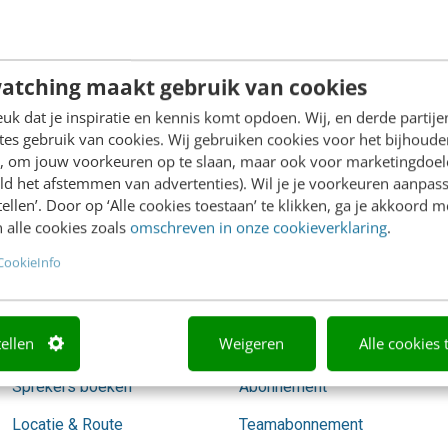
redactie@frankwatching.com
atching maakt gebruik van cookies
k dat je inspiratie en kennis komt opdoen. Wij, en derde partij
es gebruik van cookies. Wij gebruiken cookies voor het bijhoude
Academy
Video Academy
en, om jouw voorkeuren op te slaan, maar ook voor marketingdoe
ld het afstemmen van advertenties). Wil je je voorkeuren aanpass
Agenda
AI
stellen’. Door op ‘Alle cookies toestaan’ te klikken, ga je akkoord m
 alle cookies zoals
omschreven in onze cookieverklaring
.
Mastercourses
Content & Communicatie
CookieInfo
Trainingen
Marketing
Opleidingen
Skills
tellen
Weigeren
Alle cookies 
Incompany
Social media
Sprekers boeken
Abonnement
Locatie & Route
Teamabonnement