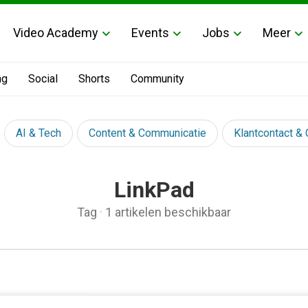
Video Academy
Events
Jobs
Meer
ng
Social
Shorts
Community
AI & Tech
Content & Communicatie
Klantcontact &
LinkPad
Tag
·
1 artikelen beschikbaar