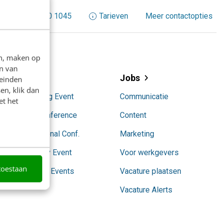
+31 30 200 1045
Tarieven
Meer contactopties
en, maken op
n van
Events
Jobs
leinden
en, klik dan
AI Marketing Event
Communicatie
et het
Content Conference
Content
Conversational Conf.
Marketing
SocialToday Event
Voor werkgevers
toestaan
Partnership Events
Vacature plaatsen
Vacature Alerts