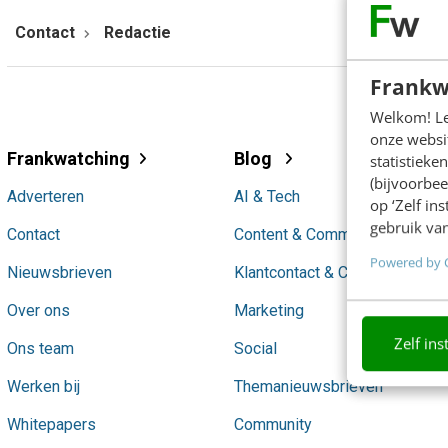
Contact
Redactie
Frankw
Welkom! Leu
onze websit
Frankwatching
Blog
statistiek
(bijvoorbee
Adverteren
AI & Tech
op ‘Zelf in
gebruik van
Contact
Content & Communicatie
Powered by 
Nieuwsbrieven
Klantcontact & CX
Over ons
Marketing
Zelf ins
Ons team
Social
Werken bij
Themanieuwsbrieven
Whitepapers
Community