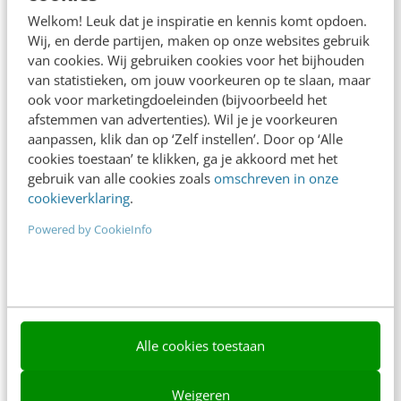
Adverteren
Welkom! Leuk dat je inspiratie en kennis komt opdoen.
Wij, en derde partijen, maken op onze websites gebruik
Contact
van cookies. Wij gebruiken cookies voor het bijhouden
van statistieken, om jouw voorkeuren op te slaan, maar
Nieuwsbrieven
ook voor marketingdoeleinden (bijvoorbeeld het
Over ons
afstemmen van advertenties). Wil je je voorkeuren
aanpassen, klik dan op ‘Zelf instellen’. Door op ‘Alle
Ons team
cookies toestaan’ te klikken, ga je akkoord met het
gebruik van alle cookies zoals
omschreven in onze
Werken bij
cookieverklaring
.
Whitepapers
Powered by CookieInfo
Blog
AI & Tech
Content & Communicatie
Alle cookies toestaan
Klantcontact & CX
Weigeren
Marketing