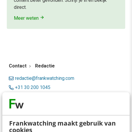
content beter gevonden. Schrijf je in en bekijk
direct.
Meer weten
Contact
Redactie
redactie@frankwatching.com
+31 30 200 1045
Tarieven
Meer contactopties
Frankwatching maakt gebruik van
Frankwatching
cookies