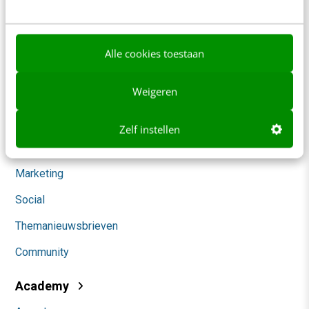
Werken bij
Whitepapers
Alle cookies toestaan
Blog
Weigeren
AI & Tech
Content & Communicatie
Zelf instellen
Klantcontact & CX
Marketing
Social
Themanieuwsbrieven
Community
Academy