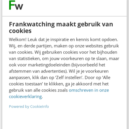
Contact
Redactie
redactie@frankwatching.com
Frankwatching maakt gebruik van
+31 30 200 1045
cookies
Tarieven
Welkom! Leuk dat je inspiratie en kennis komt opdoen.
Wij, en derde partijen, maken op onze websites gebruik
Meer contactopties
van cookies. Wij gebruiken cookies voor het bijhouden
van statistieken, om jouw voorkeuren op te slaan, maar
ook voor marketingdoeleinden (bijvoorbeeld het
Frankwatching
afstemmen van advertenties). Wil je je voorkeuren
aanpassen, klik dan op ‘Zelf instellen’. Door op ‘Alle
Adverteren
cookies toestaan’ te klikken, ga je akkoord met het
Contact
gebruik van alle cookies zoals
omschreven in onze
cookieverklaring
.
Nieuwsbrieven
Powered by CookieInfo
Over ons
Ons team