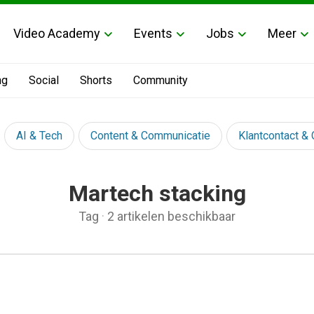
Video Academy
Events
Jobs
Meer
ng
Social
Shorts
Community
AI & Tech
Content & Communicatie
Klantcontact &
Martech stacking
Tag
·
2 artikelen beschikbaar