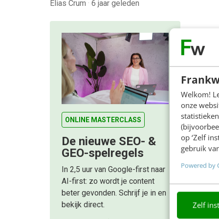
Elias Crum
·
6 jaar geleden
Frankw
Welkom! Leu
onze websit
statistiek
ONLINE MASTERCLASS
(bijvoorbee
op ‘Zelf in
De nieuwe SEO- &
gebruik van
GEO-spelregels
Powered by 
In 2,5 uur van Google-first naar
AI-first: zo wordt je content
beter gevonden. Schrijf je in en
bekijk direct.
Zelf ins