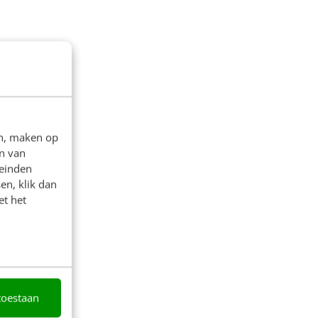
en, maken op
n van
leinden
en, klik dan
et het
toestaan