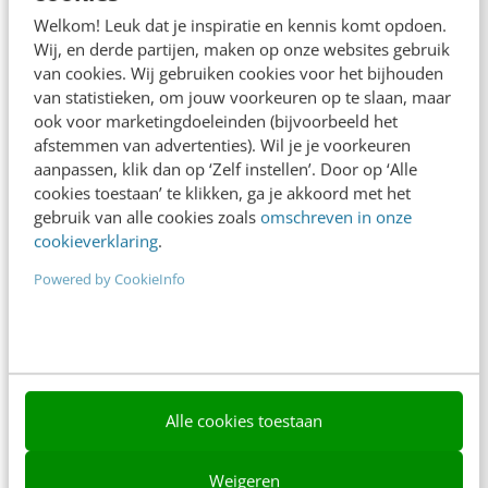
Adverteren
Welkom! Leuk dat je inspiratie en kennis komt opdoen.
Wij, en derde partijen, maken op onze websites gebruik
Contact
van cookies. Wij gebruiken cookies voor het bijhouden
van statistieken, om jouw voorkeuren op te slaan, maar
Nieuwsbrieven
ook voor marketingdoeleinden (bijvoorbeeld het
Over ons
afstemmen van advertenties). Wil je je voorkeuren
aanpassen, klik dan op ‘Zelf instellen’. Door op ‘Alle
Ons team
cookies toestaan’ te klikken, ga je akkoord met het
gebruik van alle cookies zoals
omschreven in onze
Werken bij
cookieverklaring
.
Whitepapers
Powered by CookieInfo
Blog
AI & Tech
Content & Communicatie
Alle cookies toestaan
Klantcontact & CX
Weigeren
Marketing