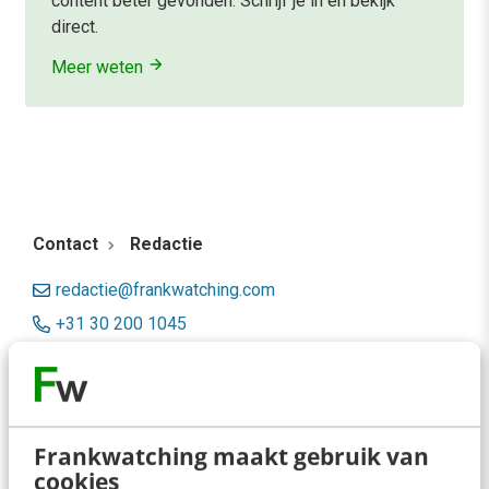
content beter gevonden. Schrijf je in en bekijk
direct.
Meer weten
Contact
Redactie
redactie@frankwatching.com
+31 30 200 1045
Tarieven
Meer contactopties
Frankwatching maakt gebruik van
Frankwatching
cookies