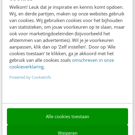
Adverteren
Welkom! Leuk dat je inspiratie en kennis komt opdoen.
Wij, en derde partijen, maken op onze websites gebruik
Contact
van cookies. Wij gebruiken cookies voor het bijhouden
van statistieken, om jouw voorkeuren op te slaan, maar
Nieuwsbrieven
ook voor marketingdoeleinden (bijvoorbeeld het
Over ons
afstemmen van advertenties). Wil je je voorkeuren
aanpassen, klik dan op ‘Zelf instellen’. Door op ‘Alle
Ons team
cookies toestaan’ te klikken, ga je akkoord met het
gebruik van alle cookies zoals
omschreven in onze
Werken bij
cookieverklaring
.
Whitepapers
Powered by CookieInfo
Blog
AI & Tech
Content & Communicatie
Alle cookies toestaan
Klantcontact & CX
Weigeren
Marketing