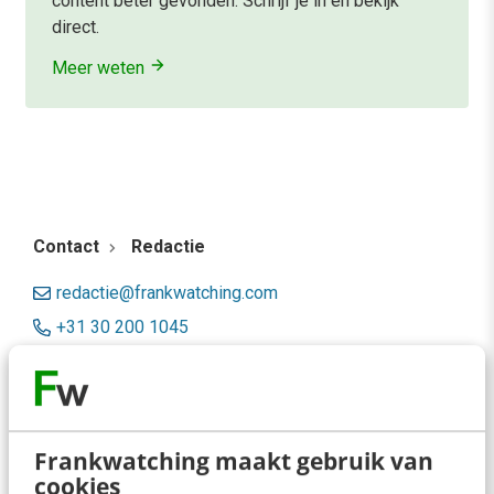
content beter gevonden. Schrijf je in en bekijk
direct.
Meer weten
Contact
Redactie
redactie@frankwatching.com
+31 30 200 1045
Tarieven
Meer contactopties
Frankwatching maakt gebruik van
Frankwatching
cookies