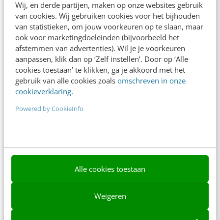
Wij, en derde partijen, maken op onze websites gebruik
Nieuwsbrieven
van cookies. Wij gebruiken cookies voor het bijhouden
van statistieken, om jouw voorkeuren op te slaan, maar
Over ons
ook voor marketingdoeleinden (bijvoorbeeld het
Ons team
afstemmen van advertenties). Wil je je voorkeuren
aanpassen, klik dan op ‘Zelf instellen’. Door op ‘Alle
Werken bij
cookies toestaan’ te klikken, ga je akkoord met het
gebruik van alle cookies zoals
omschreven in onze
Whitepapers
cookieverklaring
.
Blog
Powered by CookieInfo
AI & Tech
Content & Communicatie
Klantcontact & CX
Alle cookies toestaan
Marketing
Weigeren
Social
Themanieuwsbrieven