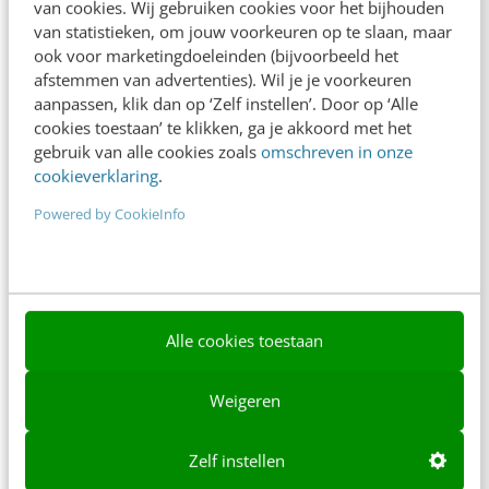
van cookies. Wij gebruiken cookies voor het bijhouden
van statistieken, om jouw voorkeuren op te slaan, maar
Ons team
ook voor marketingdoeleinden (bijvoorbeeld het
afstemmen van advertenties). Wil je je voorkeuren
Werken bij
aanpassen, klik dan op ‘Zelf instellen’. Door op ‘Alle
Whitepapers
cookies toestaan’ te klikken, ga je akkoord met het
gebruik van alle cookies zoals
omschreven in onze
Blog
cookieverklaring
.
Powered by CookieInfo
AI & Tech
Content & Communicatie
Klantcontact & CX
Alle cookies toestaan
Marketing
Social
Weigeren
Themanieuwsbrieven
Zelf instellen
Community