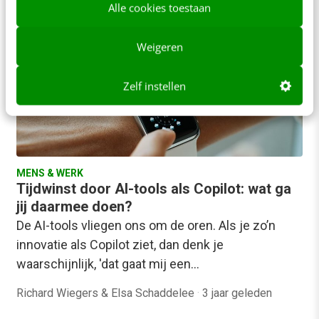
Alle cookies toestaan
spanningen oproepen bij collega’s,…
Elisabeth Hoffs
·
2 jaar geleden
Weigeren
Zelf instellen
MENS & WERK
Tijdwinst door AI-tools als Copilot: wat ga
jij daarmee doen?
De AI-tools vliegen ons om de oren. Als je zo’n
innovatie als Copilot ziet, dan denk je
waarschijnlijk, 'dat gaat mij een…
Richard Wiegers & Elsa Schaddelee
·
3 jaar geleden