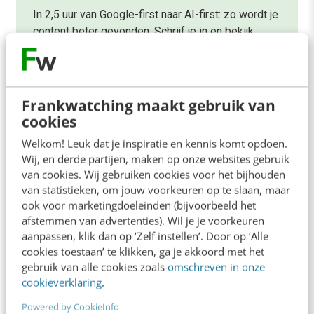
In 2,5 uur van Google-first naar AI-first: zo wordt je
content beter gevonden. Schrijf je in en bekijk
direct.
Meer weten
Frankwatching maakt gebruik van
cookies
Welkom! Leuk dat je inspiratie en kennis komt opdoen.
Wij, en derde partijen, maken op onze websites gebruik
van cookies. Wij gebruiken cookies voor het bijhouden
van statistieken, om jouw voorkeuren op te slaan, maar
ook voor marketingdoeleinden (bijvoorbeeld het
afstemmen van advertenties). Wil je je voorkeuren
aanpassen, klik dan op ‘Zelf instellen’. Door op ‘Alle
cookies toestaan’ te klikken, ga je akkoord met het
gebruik van alle cookies zoals
omschreven in onze
cookieverklaring
.
MENS & WERK
Mensgericht leiderschap: dé gamechanger
Powered by CookieInfo