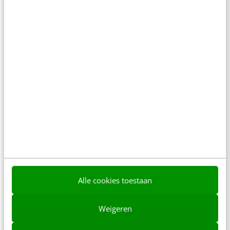
Brand management – merkmanagement in goed
Nederlands – lijkt een enorme vlucht te nemen.
Als aandachtsgebied kennen we het natuurlijk al
veel…
Bert Wolters
·
13 jaar geleden
Alle cookies toestaan
Weigeren
ALLE ARTIKELEN
Kansen op social media voor de top 100