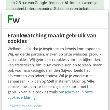
In 2,5 uur van Google-first naar AI-first: zo wordt je
content beter gevonden. Schrijf je in en bekijk
direct.
Meer weten
Frankwatching maakt gebruik van
cookies
Welkom! Leuk dat je inspiratie en kennis komt opdoen.
Wij, en derde partijen, maken op onze websites gebruik
van cookies. Wij gebruiken cookies voor het bijhouden
van statistieken, om jouw voorkeuren op te slaan, maar
ook voor marketingdoeleinden (bijvoorbeeld het
afstemmen van advertenties). Wil je je voorkeuren
aanpassen, klik dan op ‘Zelf instellen’. Door op ‘Alle
cookies toestaan’ te klikken, ga je akkoord met het
gebruik van alle cookies zoals
omschreven in onze
cookieverklaring
.
MARKETING
Waarom zijn brand managers opeens hot?
Powered by CookieInfo