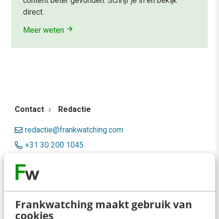
content beter gevonden. Schrijf je in en bekijk
direct.
Meer weten
Contact
Redactie
redactie@frankwatching.com
+31 30 200 1045
Tarieven
Meer contactopties
Frankwatching maakt gebruik van
Frankwatching
cookies