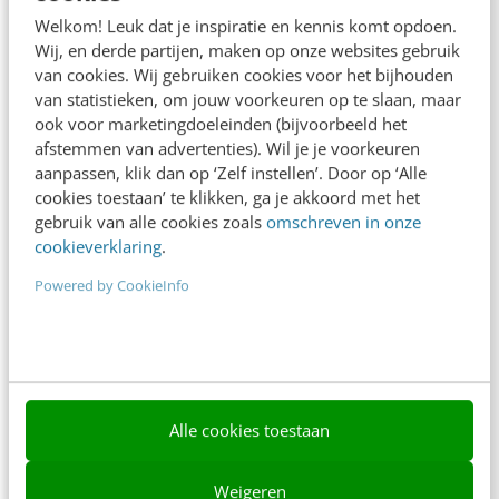
Adverteren
Welkom! Leuk dat je inspiratie en kennis komt opdoen.
Wij, en derde partijen, maken op onze websites gebruik
Contact
van cookies. Wij gebruiken cookies voor het bijhouden
van statistieken, om jouw voorkeuren op te slaan, maar
Nieuwsbrieven
ook voor marketingdoeleinden (bijvoorbeeld het
Over ons
afstemmen van advertenties). Wil je je voorkeuren
aanpassen, klik dan op ‘Zelf instellen’. Door op ‘Alle
Ons team
cookies toestaan’ te klikken, ga je akkoord met het
gebruik van alle cookies zoals
omschreven in onze
Werken bij
cookieverklaring
.
Whitepapers
Powered by CookieInfo
Blog
AI & Tech
Content & Communicatie
Alle cookies toestaan
Klantcontact & CX
Weigeren
Marketing