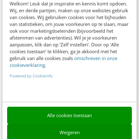
Welkom! Leuk dat je inspiratie en kennis komt opdoen.
Contact
Wij, en derde partijen, maken op onze websites gebruik
van cookies. Wij gebruiken cookies voor het bijhouden
Nieuwsbrieven
van statistieken, om jouw voorkeuren op te slaan, maar
ook voor marketingdoeleinden (bijvoorbeeld het
Over ons
afstemmen van advertenties). Wil je je voorkeuren
aanpassen, klik dan op ‘Zelf instellen’. Door op ‘Alle
Ons team
cookies toestaan’ te klikken, ga je akkoord met het
Werken bij
gebruik van alle cookies zoals
omschreven in onze
cookieverklaring
.
Whitepapers
Powered by CookieInfo
Blog
AI & Tech
Content & Communicatie
Alle cookies toestaan
Klantcontact & CX
Marketing
Weigeren