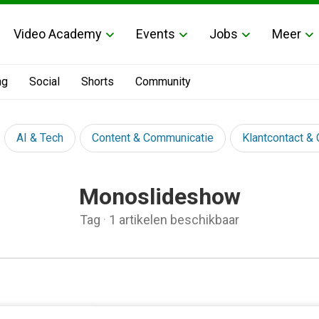
Video Academy
Events
Jobs
Meer
ng
Social
Shorts
Community
AI & Tech
Content & Communicatie
Klantcontact &
Monoslideshow
Tag
·
1 artikelen beschikbaar