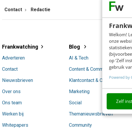
Contact
Redactie
Frankw
Welkom! Leu
onze websit
Frankwatching
Blog
statistiek
(bijvoorbee
Adverteren
AI & Tech
op ‘Zelf in
gebruik van
Contact
Content & Communicatie
Powered by 
Nieuwsbrieven
Klantcontact & CX
Over ons
Marketing
Zelf ins
Ons team
Social
Werken bij
Themanieuwsbrieven
Whitepapers
Community