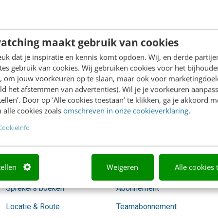
redactie@frankwatching.com
atching maakt gebruik van cookies
k dat je inspiratie en kennis komt opdoen. Wij, en derde partij
es gebruik van cookies. Wij gebruiken cookies voor het bijhoude
Academy
Video Academy
en, om jouw voorkeuren op te slaan, maar ook voor marketingdoe
ld het afstemmen van advertenties). Wil je je voorkeuren aanpass
Agenda
AI
stellen’. Door op ‘Alle cookies toestaan’ te klikken, ga je akkoord m
 alle cookies zoals
omschreven in onze cookieverklaring
.
Mastercourses
Content & Communicatie
CookieInfo
Trainingen
Marketing
Opleidingen
Skills
tellen
Weigeren
Alle cookies 
Incompany
Social media
Sprekers boeken
Abonnement
Locatie & Route
Teamabonnement