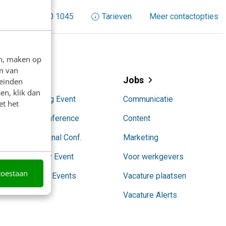
+31 30 200 1045
Tarieven
Meer contactopties
en, maken op
n van
Events
Jobs
leinden
en, klik dan
AI Marketing Event
Communicatie
et het
Content Conference
Content
Conversational Conf.
Marketing
SocialToday Event
Voor werkgevers
toestaan
Partnership Events
Vacature plaatsen
Vacature Alerts