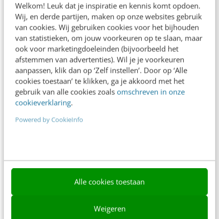
Welkom! Leuk dat je inspiratie en kennis komt opdoen.
Contact
Wij, en derde partijen, maken op onze websites gebruik
van cookies. Wij gebruiken cookies voor het bijhouden
Nieuwsbrieven
van statistieken, om jouw voorkeuren op te slaan, maar
ook voor marketingdoeleinden (bijvoorbeeld het
Over ons
afstemmen van advertenties). Wil je je voorkeuren
aanpassen, klik dan op ‘Zelf instellen’. Door op ‘Alle
Ons team
cookies toestaan’ te klikken, ga je akkoord met het
Werken bij
gebruik van alle cookies zoals
omschreven in onze
cookieverklaring
.
Whitepapers
Powered by CookieInfo
Blog
AI & Tech
Content & Communicatie
Alle cookies toestaan
Klantcontact & CX
Marketing
Weigeren