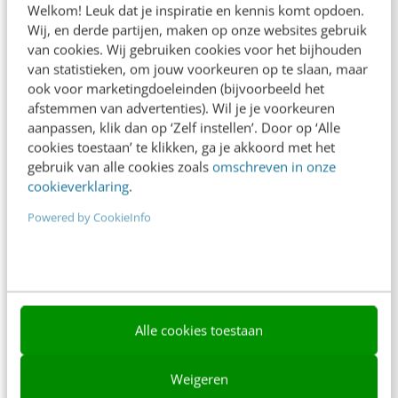
Welkom! Leuk dat je inspiratie en kennis komt opdoen.
Contact
Wij, en derde partijen, maken op onze websites gebruik
van cookies. Wij gebruiken cookies voor het bijhouden
Nieuwsbrieven
van statistieken, om jouw voorkeuren op te slaan, maar
ook voor marketingdoeleinden (bijvoorbeeld het
Over ons
afstemmen van advertenties). Wil je je voorkeuren
aanpassen, klik dan op ‘Zelf instellen’. Door op ‘Alle
Ons team
cookies toestaan’ te klikken, ga je akkoord met het
Werken bij
gebruik van alle cookies zoals
omschreven in onze
cookieverklaring
.
Whitepapers
Powered by CookieInfo
Blog
AI & Tech
Content & Communicatie
Alle cookies toestaan
Klantcontact & CX
Marketing
Weigeren