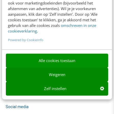
ook voor marketingdoeleinden (bijvoorbeeld het
Trainingen
afstemmen van advertenties). Wil je je voorkeuren
aanpassen, klik dan op ‘Zelf instellen’. Door op ‘Alle
Opleidingen
cookies toestaan’ te klikken, ga je akkoord met het
gebruik van alle cookies zoals
omschreven in onze
Incompany
cookieverklaring
.
Sprekers boeken
Powered by CookieInfo
Locatie & Route
Video Academy
Alle cookies toestaan
AI
Weigeren
Content & Communicatie
Marketing
Zelf instellen
Skills
Social media