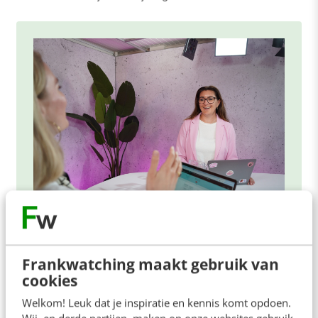
ONLINE MASTERCLASS
De nieuwe SEO- & GEO-
Frankwatching maakt gebruik van
spelregels
cookies
In 2,5 uur van Google-first naar AI-first: zo wordt je
Welkom! Leuk dat je inspiratie en kennis komt opdoen.
Wij, en derde partijen, maken op onze websites gebruik
content beter gevonden. Schrijf je in en bekijk