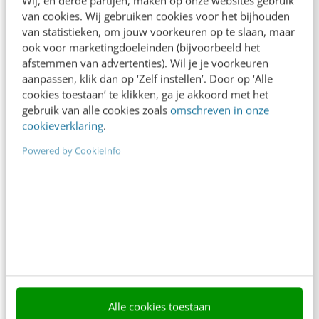
van cookies. Wij gebruiken cookies voor het bijhouden
direct.
van statistieken, om jouw voorkeuren op te slaan, maar
Meer weten
ook voor marketingdoeleinden (bijvoorbeeld het
afstemmen van advertenties). Wil je je voorkeuren
aanpassen, klik dan op ‘Zelf instellen’. Door op ‘Alle
cookies toestaan’ te klikken, ga je akkoord met het
gebruik van alle cookies zoals
omschreven in onze
cookieverklaring
.
Powered by CookieInfo
Contact
Redactie
redactie@frankwatching.com
+31 30 200 1045
Tarieven
Meer contactopties
Frankwatching
Alle cookies toestaan