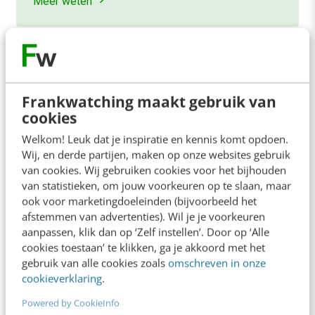
Meer weten
Frankwatching maakt gebruik van
cookies
Contact
Redactie
Welkom! Leuk dat je inspiratie en kennis komt opdoen.
redactie@frankwatching.com
Wij, en derde partijen, maken op onze websites gebruik
+31 30 200 1045
van cookies. Wij gebruiken cookies voor het bijhouden
van statistieken, om jouw voorkeuren op te slaan, maar
Tarieven
ook voor marketingdoeleinden (bijvoorbeeld het
Meer contactopties
afstemmen van advertenties). Wil je je voorkeuren
aanpassen, klik dan op ‘Zelf instellen’. Door op ‘Alle
cookies toestaan’ te klikken, ga je akkoord met het
Frankwatching
gebruik van alle cookies zoals
omschreven in onze
cookieverklaring
.
Adverteren
Powered by CookieInfo
Contact