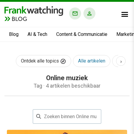
BLOG
Blog
AI & Tech
Content & Communicatie
Marketi
›
Ontdek alle topics
Alle artikelen
AI & Te
Online muziek
Tag
·
4 artikelen beschikbaar