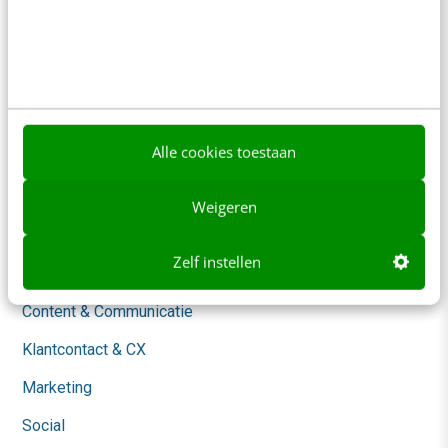
Nieuwsbrieven
Over ons
Ons team
Werken bij
Alle cookies toestaan
Whitepapers
Weigeren
Blog
Zelf instellen
AI & Tech
Content & Communicatie
Klantcontact & CX
Marketing
Social