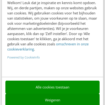
Welkom! Leuk dat je inspiratie en kennis komt opdoen.
Contact
Wij, en derde partijen, maken op onze websites gebruik
van cookies. Wij gebruiken cookies voor het bijhouden
Nieuwsbrieven
van statistieken, om jouw voorkeuren op te slaan, maar
ook voor marketingdoeleinden (bijvoorbeeld het
Over ons
afstemmen van advertenties). Wil je je voorkeuren
aanpassen, klik dan op ‘Zelf instellen’. Door op ‘Alle
Ons team
cookies toestaan’ te klikken, ga je akkoord met het
Werken bij
gebruik van alle cookies zoals
omschreven in onze
cookieverklaring
.
Whitepapers
Powered by CookieInfo
Blog
AI & Tech
Content & Communicatie
Alle cookies toestaan
Klantcontact & CX
Marketing
Weigeren