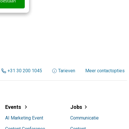
toestaan
+31 30 200 1045
Tarieven
Meer contactopties
Events
Jobs
AI Marketing Event
Communicatie
Content Conference
Content