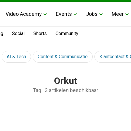
Video Academy
Events
Jobs
Meer
ng
Social
Shorts
Community
AI & Tech
Content & Communicatie
Klantcontact &
Orkut
Tag
·
3 artikelen beschikbaar