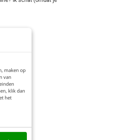
en, maken op
n van
leinden
en, klik dan
et het