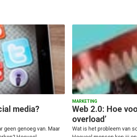
MARKETING
ial media?
Web 2.0: Hoe voo
overload’
aar geen genoeg van. Maar
Wat is het probleem van so
werken? Hoeveel…
Hoeveel mensen ken jij onl