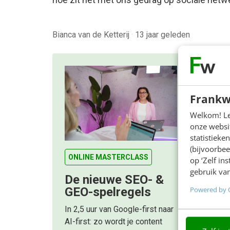
Bianca van de Ketterij
·
13 jaar geleden
Frankw
Welkom! Leu
onze websit
statistiek
(bijvoorbee
ONLINE MASTERCLASS
op ‘Zelf in
gebruik van
De nieuwe SEO- &
Powered by 
GEO-spelregels
In 2,5 uur van Google-first naar
AI-first: zo wordt je content