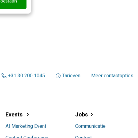
toestaan
+31 30 200 1045
Tarieven
Meer contactopties
Events
Jobs
AI Marketing Event
Communicatie
Content Conference
Content