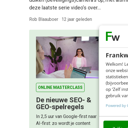
deze laatste serie video's over…
Rob Blaauboer
·
12 jaar geleden
Frankw
Welkom! Leu
onze websit
statistiek
(bijvoorbee
ONLINE MASTERCLASS
op ‘Zelf in
gebruik van
De nieuwe SEO- &
Powered by 
GEO-spelregels
In 2,5 uur van Google-first naar
AI-first: zo wordt je content