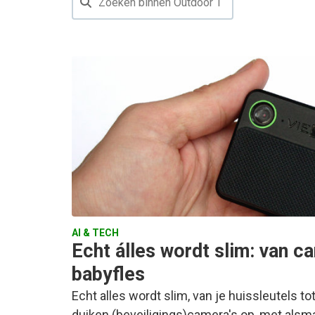
AI & TECH
Echt álles wordt slim: van c
babyfles
Echt alles wordt slim, van je huissleutels to
duiken (beveiligings)camera's op, met alsmaa