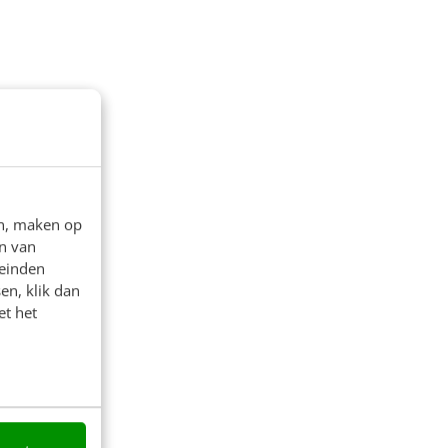
en, maken op
n van
leinden
en, klik dan
et het