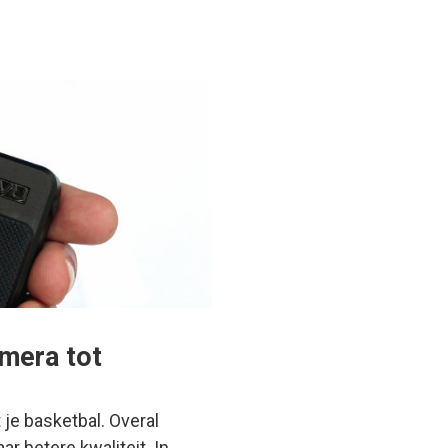
amera tot
t je basketbal. Overal
r betere kwaliteit. In