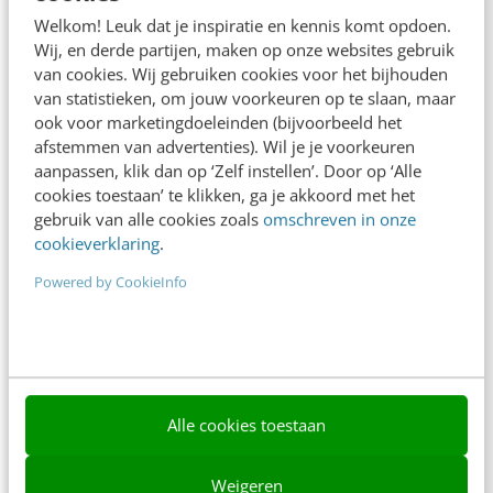
Adverteren
Welkom! Leuk dat je inspiratie en kennis komt opdoen.
Wij, en derde partijen, maken op onze websites gebruik
Contact
van cookies. Wij gebruiken cookies voor het bijhouden
van statistieken, om jouw voorkeuren op te slaan, maar
Nieuwsbrieven
ook voor marketingdoeleinden (bijvoorbeeld het
Over ons
afstemmen van advertenties). Wil je je voorkeuren
aanpassen, klik dan op ‘Zelf instellen’. Door op ‘Alle
Ons team
cookies toestaan’ te klikken, ga je akkoord met het
gebruik van alle cookies zoals
omschreven in onze
Werken bij
cookieverklaring
.
Whitepapers
Powered by CookieInfo
Blog
AI & Tech
Content & Communicatie
Alle cookies toestaan
Klantcontact & CX
Weigeren
Marketing