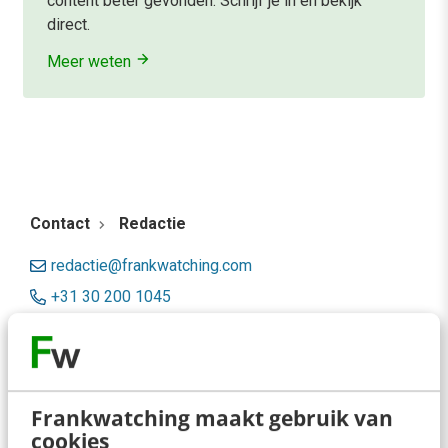
content beter gevonden. Schrijf je in en bekijk
direct.
Meer weten
Contact
Redactie
redactie@frankwatching.com
+31 30 200 1045
Tarieven
Meer contactopties
Frankwatching maakt gebruik van
Frankwatching
cookies