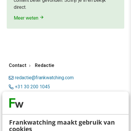
content beter gevonden. Schrijf je in en bekijk
direct.
Meer weten
Contact
Redactie
redactie@frankwatching.com
+31 30 200 1045
Tarieven
Meer contactopties
Frankwatching maakt gebruik van
Frankwatching
cookies