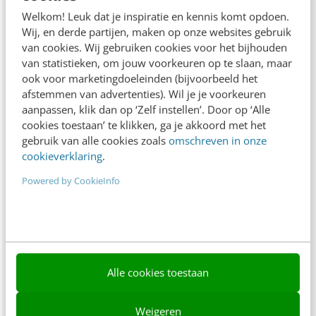
Adverteren
Welkom! Leuk dat je inspiratie en kennis komt opdoen.
Wij, en derde partijen, maken op onze websites gebruik
Contact
van cookies. Wij gebruiken cookies voor het bijhouden
van statistieken, om jouw voorkeuren op te slaan, maar
Nieuwsbrieven
ook voor marketingdoeleinden (bijvoorbeeld het
Over ons
afstemmen van advertenties). Wil je je voorkeuren
aanpassen, klik dan op ‘Zelf instellen’. Door op ‘Alle
Ons team
cookies toestaan’ te klikken, ga je akkoord met het
gebruik van alle cookies zoals
omschreven in onze
Werken bij
cookieverklaring
.
Whitepapers
Powered by CookieInfo
Blog
AI & Tech
Content & Communicatie
Alle cookies toestaan
Klantcontact & CX
Weigeren
Marketing