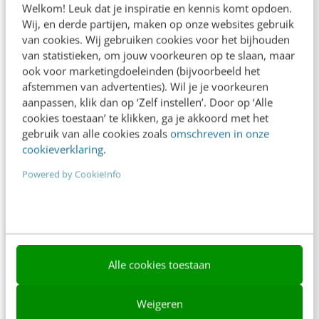
Welkom! Leuk dat je inspiratie en kennis komt opdoen.
Contact
Wij, en derde partijen, maken op onze websites gebruik
van cookies. Wij gebruiken cookies voor het bijhouden
Nieuwsbrieven
van statistieken, om jouw voorkeuren op te slaan, maar
ook voor marketingdoeleinden (bijvoorbeeld het
Over ons
afstemmen van advertenties). Wil je je voorkeuren
aanpassen, klik dan op ‘Zelf instellen’. Door op ‘Alle
Ons team
cookies toestaan’ te klikken, ga je akkoord met het
Werken bij
gebruik van alle cookies zoals
omschreven in onze
cookieverklaring
.
Whitepapers
Powered by CookieInfo
Blog
AI & Tech
Content & Communicatie
Alle cookies toestaan
Klantcontact & CX
Marketing
Weigeren