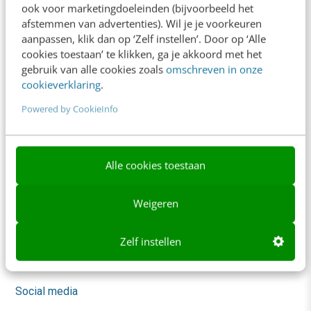
ook voor marketingdoeleinden (bijvoorbeeld het
Trainingen
afstemmen van advertenties). Wil je je voorkeuren
aanpassen, klik dan op ‘Zelf instellen’. Door op ‘Alle
Opleidingen
cookies toestaan’ te klikken, ga je akkoord met het
gebruik van alle cookies zoals
omschreven in onze
Incompany
cookieverklaring
.
Sprekers boeken
Powered by CookieInfo
Locatie & Route
Video Academy
Alle cookies toestaan
AI
Weigeren
Content & Communicatie
Marketing
Zelf instellen
Skills
Social media