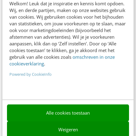
Welkom! Leuk dat je inspiratie en kennis komt opdoen.
Contact
Wij, en derde partijen, maken op onze websites gebruik
van cookies. Wij gebruiken cookies voor het bijhouden
Nieuwsbrieven
van statistieken, om jouw voorkeuren op te slaan, maar
ook voor marketingdoeleinden (bijvoorbeeld het
Over ons
afstemmen van advertenties). Wil je je voorkeuren
aanpassen, klik dan op ‘Zelf instellen’. Door op ‘Alle
Ons team
cookies toestaan’ te klikken, ga je akkoord met het
Werken bij
gebruik van alle cookies zoals
omschreven in onze
cookieverklaring
.
Whitepapers
Powered by CookieInfo
Blog
AI & Tech
Content & Communicatie
Alle cookies toestaan
Klantcontact & CX
Marketing
Weigeren