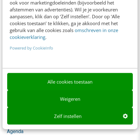
ook voor marketingdoeleinden (bijvoorbeeld het
Whitepapers
afstemmen van advertenties). Wil je je voorkeuren
aanpassen, klik dan op ‘Zelf instellen’. Door op ‘Alle
Blog
cookies toestaan’ te klikken, ga je akkoord met het
gebruik van alle cookies zoals
omschreven in onze
AI & Tech
cookieverklaring
.
Content & Communicatie
Powered by CookieInfo
Klantcontact & CX
Marketing
Social
Alle cookies toestaan
Themanieuwsbrieven
Weigeren
Community
Zelf instellen
Academy
Agenda