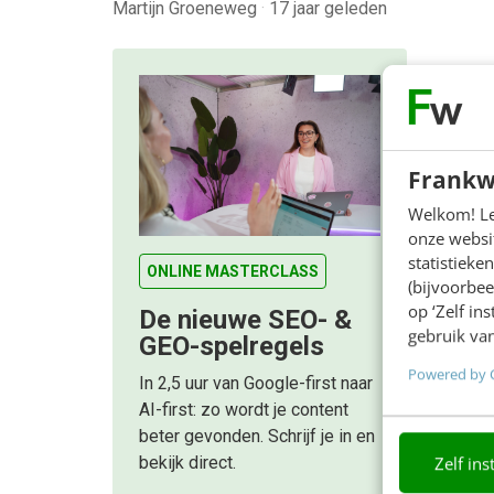
Martijn Groeneweg
·
17 jaar geleden
Frankw
Welkom! Leu
onze websit
statistiek
ONLINE MASTERCLASS
(bijvoorbee
op ‘Zelf in
De nieuwe SEO- &
gebruik van
GEO-spelregels
Powered by 
In 2,5 uur van Google-first naar
AI-first: zo wordt je content
beter gevonden. Schrijf je in en
Zelf ins
bekijk direct.