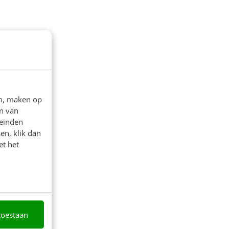
en, maken op
n van
leinden
en, klik dan
et het
toestaan