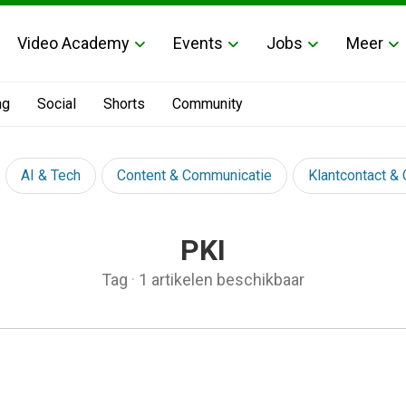
Video Academy
Events
Jobs
Meer
ng
Social
Shorts
Community
AI & Tech
Content & Communicatie
Klantcontact &
PKI
Tag
·
1 artikelen beschikbaar