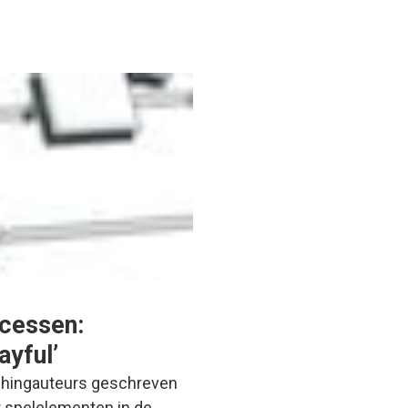
ocessen:
ayful’
tchingauteurs geschreven
er spelelementen in de