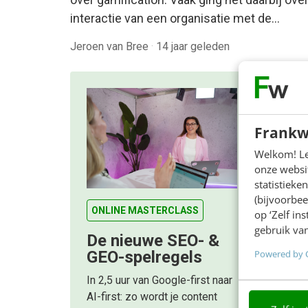
interactie van een organisatie met de…
Jeroen van Bree
·
14 jaar geleden
Frankw
Welkom! Leu
onze websit
statistiek
(bijvoorbee
ONLINE MASTERCLASS
op ‘Zelf in
gebruik van
De nieuwe SEO- &
Powered by 
GEO-spelregels
In 2,5 uur van Google-first naar
AI-first: zo wordt je content