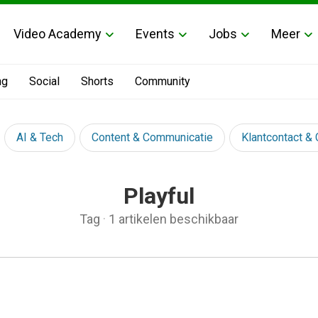
Video Academy
Events
Jobs
Meer
ng
Social
Shorts
Community
AI & Tech
Content & Communicatie
Klantcontact &
Playful
Tag
·
1 artikelen beschikbaar