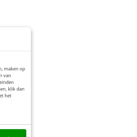
en, maken op
n van
leinden
en, klik dan
et het