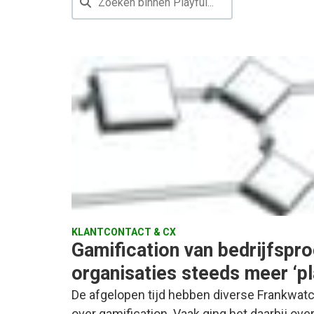
KLANTCONTACT & CX
Gamification van bedrijfspr
organisaties steeds meer ‘pl
De afgelopen tijd hebben diverse Frankwa
over gamification. Vaak ging het daarbij ov