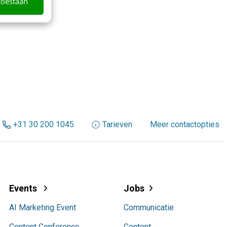
toestaan
+31 30 200 1045
Tarieven
Meer contactopties
Events
Jobs
AI Marketing Event
Communicatie
Content Conference
Content