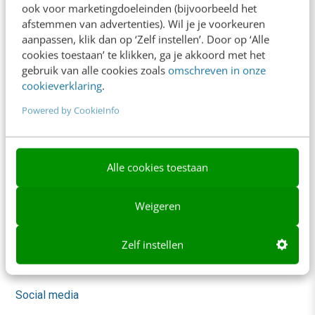
ook voor marketingdoeleinden (bijvoorbeeld het
Trainingen
afstemmen van advertenties). Wil je je voorkeuren
aanpassen, klik dan op ‘Zelf instellen’. Door op ‘Alle
Opleidingen
cookies toestaan’ te klikken, ga je akkoord met het
gebruik van alle cookies zoals
omschreven in onze
Incompany
cookieverklaring
.
Sprekers boeken
Powered by CookieInfo
Locatie & Route
Video Academy
Alle cookies toestaan
AI
Weigeren
Content & Communicatie
Marketing
Zelf instellen
Skills
Social media