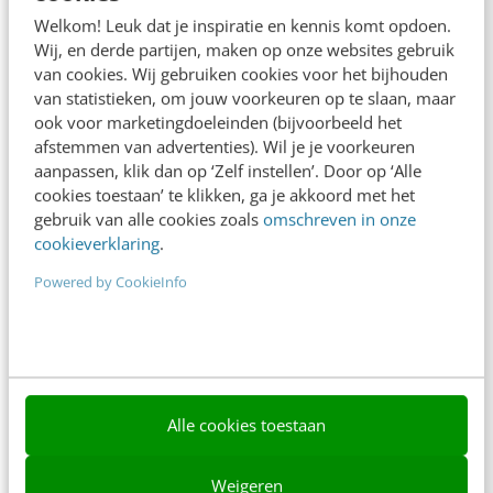
Adverteren
Welkom! Leuk dat je inspiratie en kennis komt opdoen.
Wij, en derde partijen, maken op onze websites gebruik
Contact
van cookies. Wij gebruiken cookies voor het bijhouden
van statistieken, om jouw voorkeuren op te slaan, maar
Nieuwsbrieven
ook voor marketingdoeleinden (bijvoorbeeld het
Over ons
afstemmen van advertenties). Wil je je voorkeuren
aanpassen, klik dan op ‘Zelf instellen’. Door op ‘Alle
Ons team
cookies toestaan’ te klikken, ga je akkoord met het
gebruik van alle cookies zoals
omschreven in onze
Werken bij
cookieverklaring
.
Whitepapers
Powered by CookieInfo
Blog
AI & Tech
Content & Communicatie
Alle cookies toestaan
Klantcontact & CX
Weigeren
Marketing