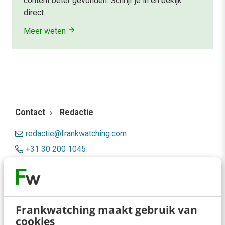
content beter gevonden. Schrijf je in en bekijk
direct.
Meer weten
Contact
Redactie
redactie@frankwatching.com
+31 30 200 1045
Tarieven
Meer contactopties
Frankwatching maakt gebruik van
Frankwatching
cookies