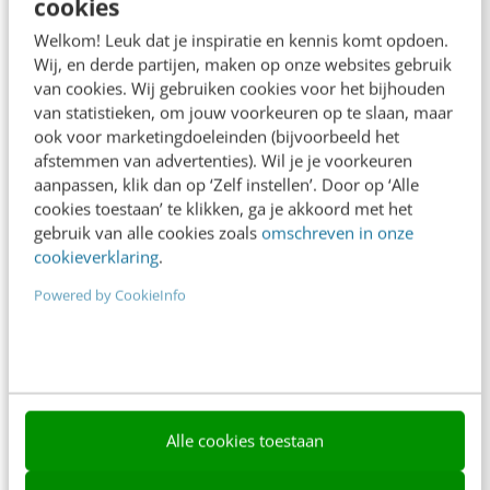
cookies
Frankwatching
Welkom! Leuk dat je inspiratie en kennis komt opdoen.
Adverteren
Wij, en derde partijen, maken op onze websites gebruik
van cookies. Wij gebruiken cookies voor het bijhouden
Contact
van statistieken, om jouw voorkeuren op te slaan, maar
Nieuwsbrieven
ook voor marketingdoeleinden (bijvoorbeeld het
afstemmen van advertenties). Wil je je voorkeuren
Over ons
aanpassen, klik dan op ‘Zelf instellen’. Door op ‘Alle
cookies toestaan’ te klikken, ga je akkoord met het
Ons team
gebruik van alle cookies zoals
omschreven in onze
cookieverklaring
.
Werken bij
Powered by CookieInfo
Whitepapers
Blog
AI & Tech
Content & Communicatie
Alle cookies toestaan
Klantcontact & CX