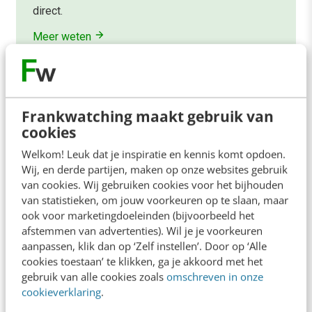
direct.
Meer weten
Frankwatching maakt gebruik van
cookies
Contact
Redactie
Welkom! Leuk dat je inspiratie en kennis komt opdoen.
Wij, en derde partijen, maken op onze websites gebruik
redactie@frankwatching.com
van cookies. Wij gebruiken cookies voor het bijhouden
van statistieken, om jouw voorkeuren op te slaan, maar
+31 30 200 1045
ook voor marketingdoeleinden (bijvoorbeeld het
Tarieven
afstemmen van advertenties). Wil je je voorkeuren
Meer contactopties
aanpassen, klik dan op ‘Zelf instellen’. Door op ‘Alle
cookies toestaan’ te klikken, ga je akkoord met het
gebruik van alle cookies zoals
omschreven in onze
Frankwatching
cookieverklaring
.