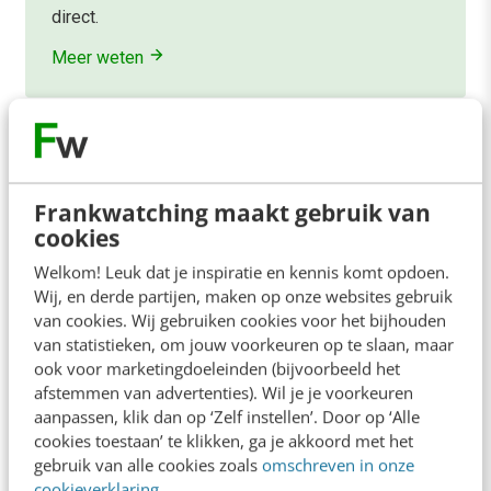
direct.
Meer weten
3
<
1
2
Frankwatching maakt gebruik van
cookies
Welkom! Leuk dat je inspiratie en kennis komt opdoen.
Wij, en derde partijen, maken op onze websites gebruik
Contact
Redactie
van cookies. Wij gebruiken cookies voor het bijhouden
van statistieken, om jouw voorkeuren op te slaan, maar
redactie@frankwatching.com
ook voor marketingdoeleinden (bijvoorbeeld het
+31 30 200 1045
afstemmen van advertenties). Wil je je voorkeuren
Tarieven
aanpassen, klik dan op ‘Zelf instellen’. Door op ‘Alle
cookies toestaan’ te klikken, ga je akkoord met het
Meer contactopties
gebruik van alle cookies zoals
omschreven in onze
cookieverklaring
.