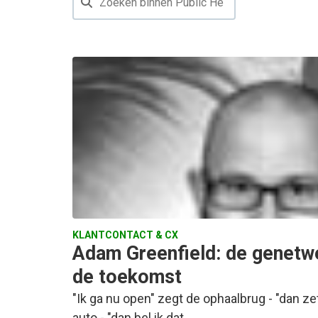
KLANTCONTACT & CX
Adam Greenfield: de genetwe
de toekomst
"Ik ga nu open" zegt de ophaalbrug - "dan zet
auto - "dan bel ik dat…