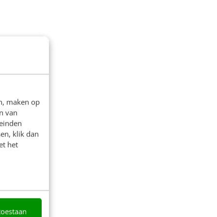
en, maken op
n van
leinden
en, klik dan
et het
toestaan