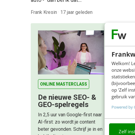
Frank Kresin
·
17 jaar geleden
Frankw
Welkom! Leu
onze websit
statistiek
(bijvoorbee
ONLINE MASTERCLASS
op ‘Zelf in
De nieuwe SEO- &
gebruik van
GEO-spelregels
Powered by 
In 2,5 uur van Google-first naar
AI-first: zo wordt je content
beter gevonden. Schrijf je in en
Zelf ins