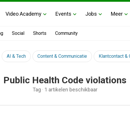
Video Academy
Events
Jobs
Meer
ng
Social
Shorts
Community
AI & Tech
Content & Communicatie
Klantcontact &
Public Health Code violations
Tag
·
1 artikelen beschikbaar