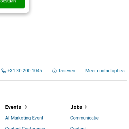
toestaan
+31 30 200 1045
Tarieven
Meer contactopties
Events
Jobs
AI Marketing Event
Communicatie
Content Conference
Content