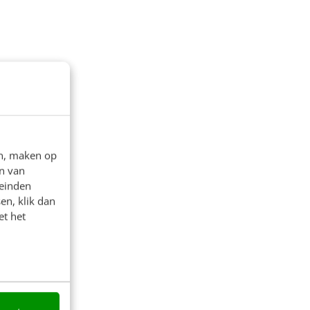
en, maken op
n van
leinden
en, klik dan
et het