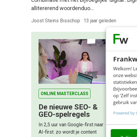
allitererend woordenduo…
Joost Steins Bisschop
·
13 jaar geleden
Frankw
Welkom! Leu
onze websit
statistiek
(bijvoorbee
ONLINE MASTERCLASS
op ‘Zelf in
gebruik van
De nieuwe SEO- &
Powered by 
GEO-spelregels
In 2,5 uur van Google-first naar
AI-first: zo wordt je content