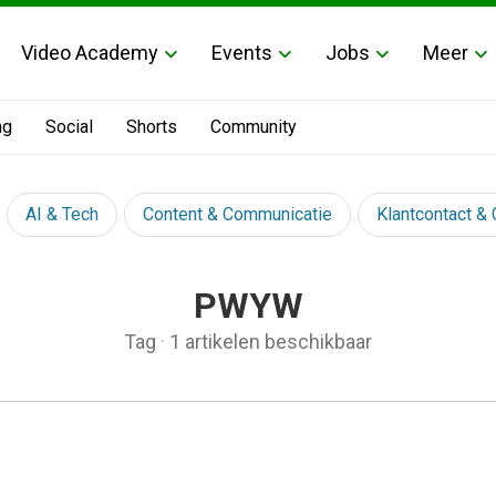
Video Academy
Events
Jobs
Meer
ng
Social
Shorts
Community
AI & Tech
Content & Communicatie
Klantcontact &
PWYW
Tag
·
1 artikelen beschikbaar