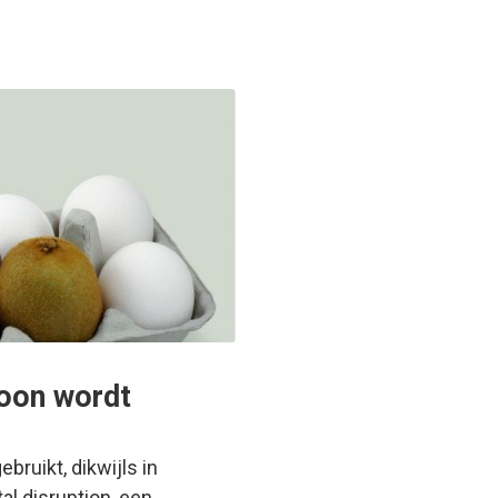
woon wordt
bruikt, dikwijls in
tal disruption, een