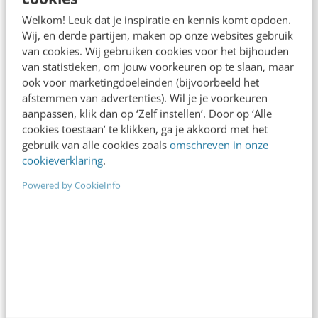
De nieuwe SEO- & GEO-
Welkom! Leuk dat je inspiratie en kennis komt opdoen.
spelregels
Wij, en derde partijen, maken op onze websites gebruik
van cookies. Wij gebruiken cookies voor het bijhouden
In 2,5 uur van Google-first naar AI-first: zo wordt je
van statistieken, om jouw voorkeuren op te slaan, maar
content beter gevonden. Schrijf je in en bekijk
ook voor marketingdoeleinden (bijvoorbeeld het
direct.
afstemmen van advertenties). Wil je je voorkeuren
aanpassen, klik dan op ‘Zelf instellen’. Door op ‘Alle
Meer weten
cookies toestaan’ te klikken, ga je akkoord met het
gebruik van alle cookies zoals
omschreven in onze
cookieverklaring
.
Powered by CookieInfo
Contact
Redactie
redactie@frankwatching.com
+31 30 200 1045
Tarieven