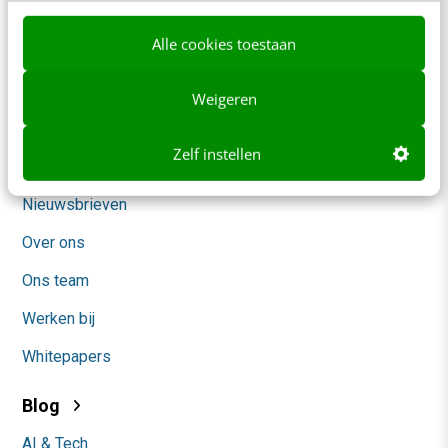
Meer contactopties
Alle cookies toestaan
Frankwatching
Weigeren
Adverteren
Zelf instellen
Contact
Nieuwsbrieven
Over ons
Ons team
Werken bij
Whitepapers
Blog
AI & Tech