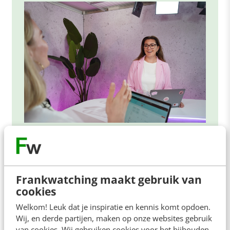
ONLINE MASTERCLASS
De nieuwe SEO- & GEO-
spelregels
Frankwatching maakt gebruik van
cookies
In 2,5 uur van Google-first naar AI-first: zo wordt je
content beter gevonden. Schrijf je in en bekijk
Welkom! Leuk dat je inspiratie en kennis komt opdoen.
direct.
Wij, en derde partijen, maken op onze websites gebruik
van cookies. Wij gebruiken cookies voor het bijhouden