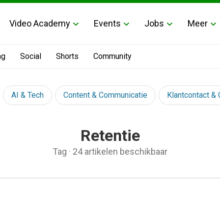
Video Academy
Events
Jobs
Meer
ng
Social
Shorts
Community
AI & Tech
Content & Communicatie
Klantcontact &
Retentie
Tag
·
24 artikelen beschikbaar