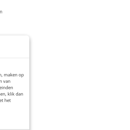
en
en, maken op
n van
leinden
en, klik dan
et het