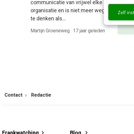
beki
communicatie van vrijwel elke
organisatie en is niet meer weg
Zelf ins
Mee
te denken als…
Martijn Groeneweg
·
17 jaar geleden
Contact
Redactie
Frankwatching
Blog