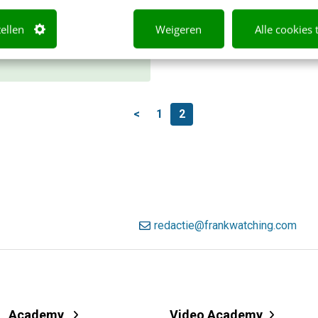
jk direct.
tellen
Weigeren
Alle cookies 
r weten
<
1
2
redactie@frankwatching.com
Academy
Video Academy