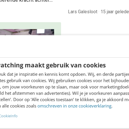
Lars Galesloot
·
15 jaar geled
atching maakt gebruik van cookies
k dat je inspiratie en kennis komt opdoen. Wij, en derde partij
es gebruik van cookies. Wij gebruiken cookies voor het bijhoude
LINE MASTERCLASS
en, om jouw voorkeuren op te slaan, maar ook voor marketingdoe
 nieuwe SEO- &
ld het afstemmen van advertenties). Wil je je voorkeuren aanpass
O-spelregels
stellen’. Door op ‘Alle cookies toestaan’ te klikken, ga je akkoord m
 alle cookies zoals
omschreven in onze cookieverklaring
.
,5 uur van Google-first naar
CookieInfo
irst: zo wordt je content
r gevonden. Schrijf je in en