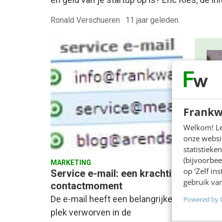
Ronald Verschueren
·
11 jaar geleden
Frankw
Welkom! Leu
onze websit
ON
statistiek
De
(bijvoorbee
MARKETING
GE
op ‘Zelf in
Service e-mail: een krachtig
gebruik van
contactmoment
In 2
De e-mail heeft een belangrijke
Powered by 
AI-f
plek verworven in de
bete