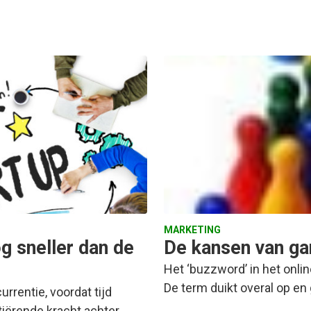
MARKETING
g sneller dan de
De kansen van ga
Het ‘buzzword’ in het onli
De term duikt overal op en
rrentie, voordat tijd
nitiërende kracht achter…