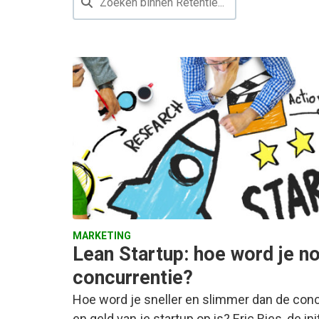
MARKETING
Lean Startup: hoe word je no
concurrentie?
Hoe word je sneller en slimmer dan de concu
en geld van je startup op is? Eric Ries, de i