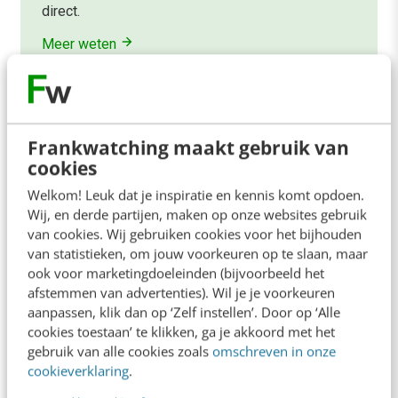
direct.
Meer weten
Frankwatching maakt gebruik van
cookies
Contact
Redactie
Welkom! Leuk dat je inspiratie en kennis komt opdoen.
Wij, en derde partijen, maken op onze websites gebruik
redactie@frankwatching.com
van cookies. Wij gebruiken cookies voor het bijhouden
+31 30 200 1045
van statistieken, om jouw voorkeuren op te slaan, maar
ook voor marketingdoeleinden (bijvoorbeeld het
Tarieven
afstemmen van advertenties). Wil je je voorkeuren
Meer contactopties
aanpassen, klik dan op ‘Zelf instellen’. Door op ‘Alle
cookies toestaan’ te klikken, ga je akkoord met het
gebruik van alle cookies zoals
omschreven in onze
Frankwatching
cookieverklaring
.