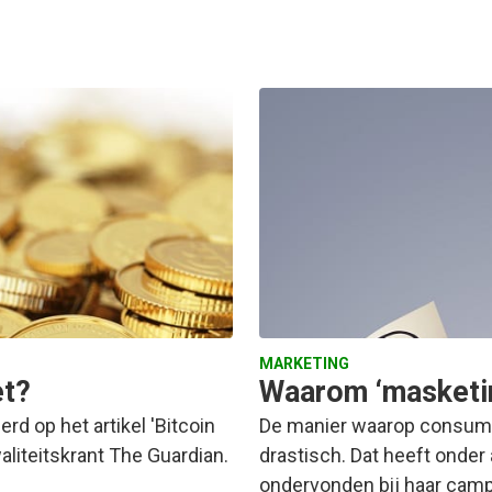
MARKETING
et?
Waarom ‘masketin
d op het artikel 'Bitcoin
De manier waarop consume
aliteitskrant The Guardian.
drastisch. Dat heeft onde
ondervonden bij haar cam