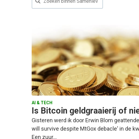
AI & TECH
Is Bitcoin geldgraaierij of ni
Gisteren werd ik door Erwin Blom geattendeer
will survive despite MtGox debacle' in de kw
Een zuur…