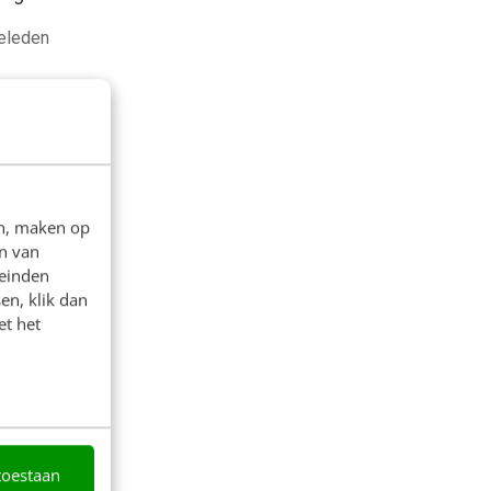
geleden
en, maken op
n van
leinden
en, klik dan
et het
toestaan