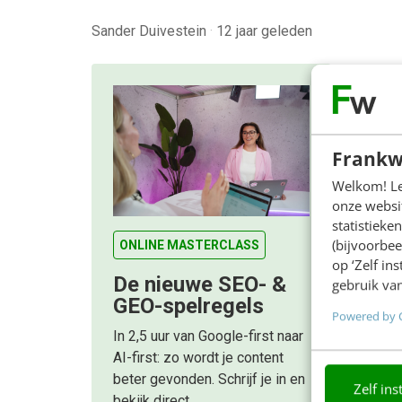
Sander Duivestein
·
12 jaar geleden
Frankw
Welkom! Leu
onze websit
statistiek
(bijvoorbee
ONLINE MASTERCLASS
op ‘Zelf in
De nieuwe SEO- &
gebruik van
GEO-spelregels
Powered by 
In 2,5 uur van Google-first naar
AI-first: zo wordt je content
beter gevonden. Schrijf je in en
Zelf ins
bekijk direct.