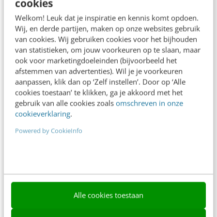
cookies
Frankwatching
Welkom! Leuk dat je inspiratie en kennis komt opdoen.
Adverteren
Wij, en derde partijen, maken op onze websites gebruik
van cookies. Wij gebruiken cookies voor het bijhouden
Contact
van statistieken, om jouw voorkeuren op te slaan, maar
Nieuwsbrieven
ook voor marketingdoeleinden (bijvoorbeeld het
afstemmen van advertenties). Wil je je voorkeuren
Over ons
aanpassen, klik dan op ‘Zelf instellen’. Door op ‘Alle
cookies toestaan’ te klikken, ga je akkoord met het
Ons team
gebruik van alle cookies zoals
omschreven in onze
cookieverklaring
.
Werken bij
Powered by CookieInfo
Whitepapers
Blog
AI & Tech
Content & Communicatie
Alle cookies toestaan
Klantcontact & CX