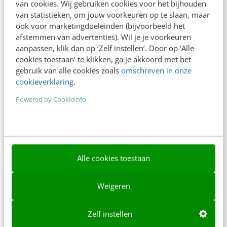
van cookies. Wij gebruiken cookies voor het bijhouden
van statistieken, om jouw voorkeuren op te slaan, maar
Ons team
ook voor marketingdoeleinden (bijvoorbeeld het
afstemmen van advertenties). Wil je je voorkeuren
Werken bij
aanpassen, klik dan op ‘Zelf instellen’. Door op ‘Alle
Whitepapers
cookies toestaan’ te klikken, ga je akkoord met het
gebruik van alle cookies zoals
omschreven in onze
Blog
cookieverklaring
.
Powered by CookieInfo
AI & Tech
Content & Communicatie
Klantcontact & CX
Alle cookies toestaan
Marketing
Social
Weigeren
Themanieuwsbrieven
Zelf instellen
Community